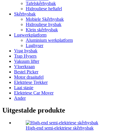
Tafelskêrhysbak
Hidrouliese heftafel
Skêrhysbak
Mobiele Skêrhysbak
Hidrouliese hysbak
Klein skêrhysbak
Lugwerkplatform
Aluminium werkplatform
Lughyser
Vrag hysbak
Trap Hysers
Vakuum lifter
Vloerkraan
Bestel Picker
Motor draaitafel
Elektriese Trekker
Laai stasie
Elektriese Car Mover
Ander
Uitgestalde produkte
High-end semi-elektriese skêrhysbak