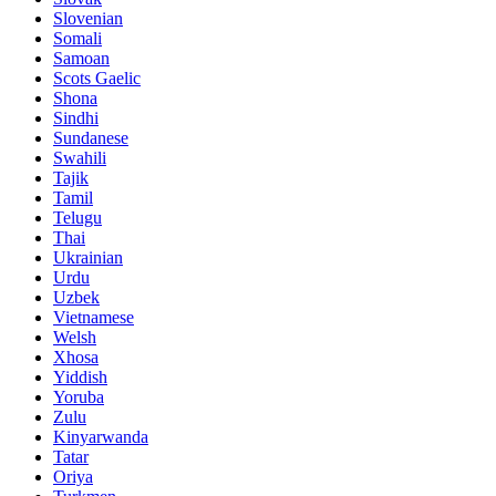
Slovenian
Somali
Samoan
Scots Gaelic
Shona
Sindhi
Sundanese
Swahili
Tajik
Tamil
Telugu
Thai
Ukrainian
Urdu
Uzbek
Vietnamese
Welsh
Xhosa
Yiddish
Yoruba
Zulu
Kinyarwanda
Tatar
Oriya