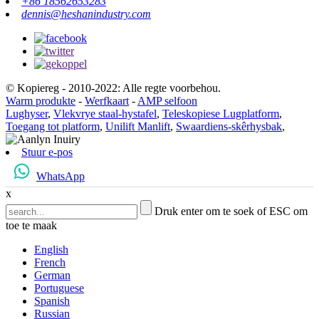
+86 18562653283
dennis@heshanindustry.com
© Kopiereg - 2010-2022: Alle regte voorbehou.
Warm produkte
-
Werfkaart
-
AMP selfoon
Lughyser
,
Vlekvrye staal-hystafel
,
Teleskopiese Lugplatform
,
Toegang tot platform
,
Unilift Manlift
,
Swaardiens-skêrhysbak
,
Stuur e-pos
WhatsApp
x
Druk enter om te soek of ESC om
toe te maak
English
French
German
Portuguese
Spanish
Russian