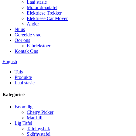
Laai stasie
Motor draaitafel
Elektriese Trekker
Elektriese Car Mover
Ander
Nuus
Gereelde vrae
Oor ons
Fabriekstoer
Kontak Ons
English
Tuis
Produkte
Laai stasie
Kategorieë
Boom lig
Cherry Picker
ManLift
Lig Tafel
Tafelhysbak
Skêrhystafel