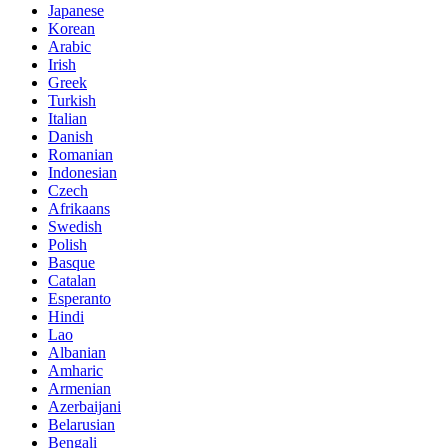
Japanese
Korean
Arabic
Irish
Greek
Turkish
Italian
Danish
Romanian
Indonesian
Czech
Afrikaans
Swedish
Polish
Basque
Catalan
Esperanto
Hindi
Lao
Albanian
Amharic
Armenian
Azerbaijani
Belarusian
Bengali