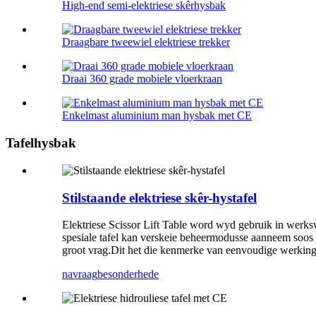
High-end semi-elektriese skêrhysbak
Draagbare tweewiel elektriese trekker
Draai 360 grade mobiele vloerkraan
Enkelmast aluminium man hysbak met CE
Tafelhysbak
Stilstaande elektriese skêr-hystafel
Elektriese Scissor Lift Table word wyd gebruik in werks
spesiale tafel kan verskeie beheermodusse aanneem soos g
groot vrag.Dit het die kenmerke van eenvoudige werking 
navraag
besonderhede