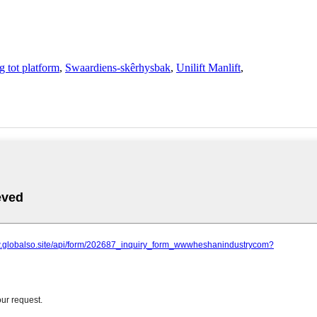
 tot platform
,
Swaardiens-skêrhysbak
,
Unilift Manlift
,