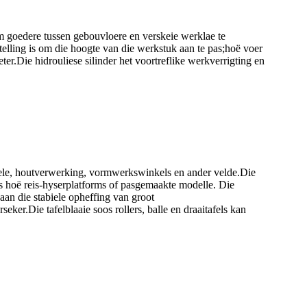
 om goedere tussen gebouvloere en verskeie werklae te
elling is om die hoogte van die werkstuk aan te pas;hoë voer
er.Die hidrouliese silinder het voortreflike werkverrigting en
ele, houtverwerking, vormwerkswinkels en ander velde.Die
s hoë reis-hyserplatforms of pasgemaakte modelle. Die
aan die stabiele opheffing van groot
ker.Die tafelblaaie soos rollers, balle en draaitafels kan