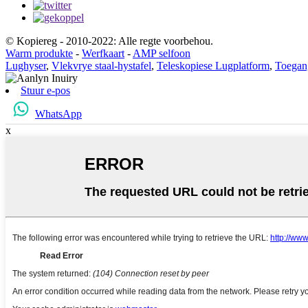
© Kopiereg - 2010-2022: Alle regte voorbehou.
Warm produkte
-
Werfkaart
-
AMP selfoon
Lughyser
,
Vlekvrye staal-hystafel
,
Teleskopiese Lugplatform
,
Toegang
Stuur e-pos
WhatsApp
x