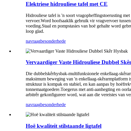
Elektriese hidrouliese tafel met CE
Hidrouliese tafel is 'n soort vragopheffingstoerusting m
vervoer.Word hoofsaaklik gebruik vir vragvervoer tussen
voeding.Staal en pompstasies van hoë gehalte word gebruik
loop glad.
navraag
besonderhede
Vervaardiger Vaste Hidrouliese Dubbel Sk
Die dubbelskêrhysbak-multifunksionele enkellaag-skêra
maksimum beweging van 'n enkellaag-skêrarmplatform is g
struktuur is kompak en stabiel, en kan aanpas by hoëfrek
tonnemaatgoedere.Toegerus met anti-aanhegting en oorladin
arbitrêr gekonfigureer word, wat aan die vereistes van 
navraag
besonderhede
Hoë kwaliteit stilstaande ligtafel