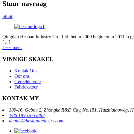
Stuur navraag
Stuur
Qingdao Heshan Industry Co., Ltd. het in 2009 begin en in 2011 'n 
[ .. ]
Lees meer
VINNIGE SKAKEL
Kontak Ons
Oor ons
Gereelde vrae
Fabriekstoer
KONTAK MY
309-16, Gebou 2, Zhongke R&D City, No.151, Huizhiqiaoweg, H
+86 18562653283
dennis@heshanindustry.com