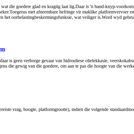
at die goedere glad en kragtig laat lig.Daar is 'n hand-knyp-voorkoming
rseker.Toegerus met afneembare hefringe vir maklike platformvervoer en
ep en het oorbelastingbeskermingsfunksie, wat veiliger is.Word wyd geb
rm
ar is geen verborge gevaar van hidrouliese olielekkasie, veerskokabs
gens die gewig van die goedere, om aan te pas die hoogte van die werke
eiste vrag, hoogte, platformgrootte), indien die volgende standaardmode