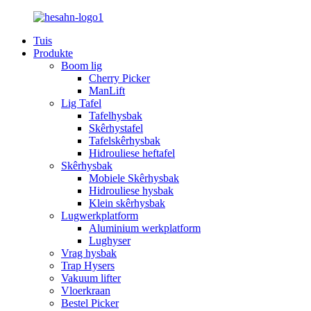
Tuis
Produkte
Boom lig
Cherry Picker
ManLift
Lig Tafel
Tafelhysbak
Skêrhystafel
Tafelskêrhysbak
Hidrouliese heftafel
Skêrhysbak
Mobiele Skêrhysbak
Hidrouliese hysbak
Klein skêrhysbak
Lugwerkplatform
Aluminium werkplatform
Lughyser
Vrag hysbak
Trap Hysers
Vakuum lifter
Vloerkraan
Bestel Picker