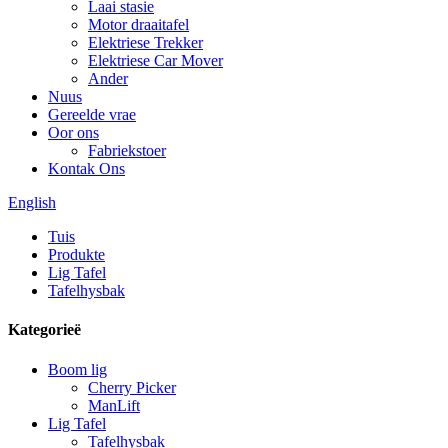
Laai stasie
Motor draaitafel
Elektriese Trekker
Elektriese Car Mover
Ander
Nuus
Gereelde vrae
Oor ons
Fabriekstoer
Kontak Ons
English
Tuis
Produkte
Lig Tafel
Tafelhysbak
Kategorieë
Boom lig
Cherry Picker
ManLift
Lig Tafel
Tafelhysbak