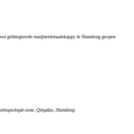
groot geïntegreerde masjineriemaatskappy in Shandong geopen
oëtegnologie-sone, Qingdao, Shandong