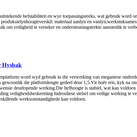
et uitstekende hefstabiliteit en wye toepassingsreeks, wat gebruik word
 produksielynhoogteverskil: materiaal aanlyn en vanlyn;werkstuksamest
 om veiligheid te verseker en ondersteuningsterkte aansienlik te verbet
êr Hysbak
rmplatform word wyd gebruik in die verwerking van meganiese onderd
ewoonlik die platformlengte gedeel deur 1,5.Vir hoër reis, kyk na on
wensie deurlopende werking.Die hefhoogte is stabiel, wat kan voldoen 
g veiligheidsbeskerming hidrouliese stelsel om veilige werking te verse
verskillende werksomstandighede kan voldoen.