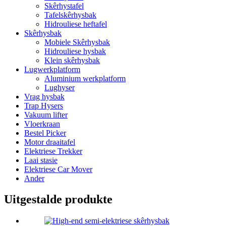
Skêrhystafel
Tafelskêrhysbak
Hidrouliese heftafel
Skêrhysbak
Mobiele Skêrhysbak
Hidrouliese hysbak
Klein skêrhysbak
Lugwerkplatform
Aluminium werkplatform
Lughyser
Vrag hysbak
Trap Hysers
Vakuum lifter
Vloerkraan
Bestel Picker
Motor draaitafel
Elektriese Trekker
Laai stasie
Elektriese Car Mover
Ander
Uitgestalde produkte