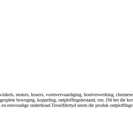
winkels, motors, houers, vormvervaardiging, houtverwerking, chemiese
esplete beweging, koppeling, ontploffingsbestand, ens. Dit het die ke
en eenvoudige onderhoud.Terselfdertyd neem die produk ontploffingsvas