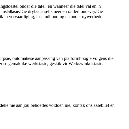
stoestel onder die tafel, en wanneer die tafel val en 'n
 installasie.Die dryfas is selfsmeer en onderhoudsvry.Die
ruik in vervaardiging, instandhouding en ander nywerhede.
orpsie, outomatiese aanpassing van platformhoogte volgens die
r se gemaklike werkstasie, geskik vir Werkswinkelstasie.
lle nie aan jou behoeftes voldoen nie, kontak ons ​​asseblief en