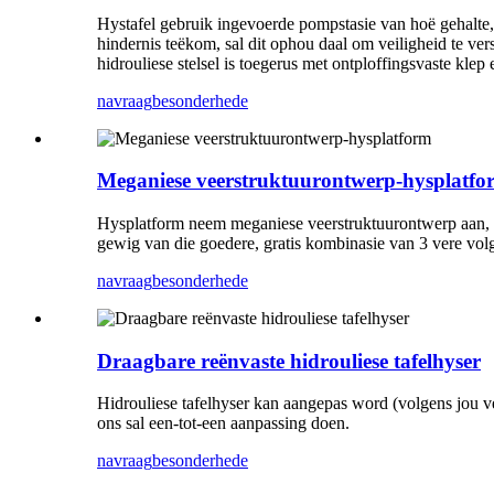
Hystafel gebruik ingevoerde pompstasie van hoë gehalte, w
hindernis teëkom, sal dit ophou daal om veiligheid te ve
hidrouliese stelsel is toegerus met ontploffingsvaste kl
navraag
besonderhede
Meganiese veerstruktuurontwerp-hysplatfo
Hysplatform neem meganiese veerstruktuurontwerp aan, da
gewig van die goedere, gratis kombinasie van 3 vere vol
navraag
besonderhede
Draagbare reënvaste hidrouliese tafelhyser
Hidrouliese tafelhyser kan aangepas word (volgens jou ver
ons sal een-tot-een aanpassing doen.
navraag
besonderhede