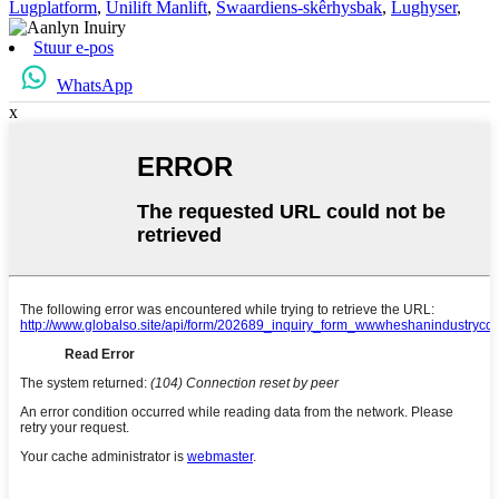
Lugplatform
,
Unilift Manlift
,
Swaardiens-skêrhysbak
,
Lughyser
,
Stuur e-pos
WhatsApp
x