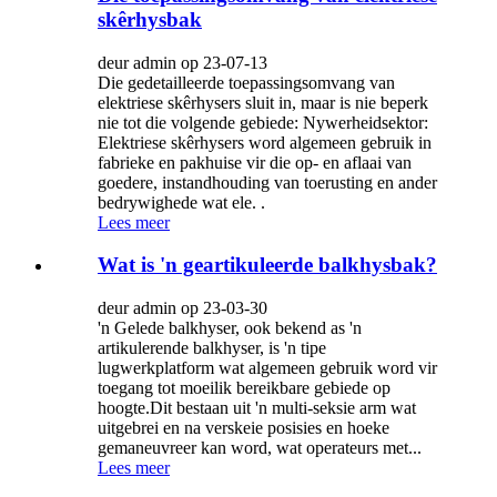
skêrhysbak
deur admin op 23-07-13
Die gedetailleerde toepassingsomvang van
elektriese skêrhysers sluit in, maar is nie beperk
nie tot die volgende gebiede: Nywerheidsektor:
Elektriese skêrhysers word algemeen gebruik in
fabrieke en pakhuise vir die op- en aflaai van
goedere, instandhouding van toerusting en ander
bedrywighede wat ele. .
Lees meer
Wat is 'n geartikuleerde balkhysbak?
deur admin op 23-03-30
'n Gelede balkhyser, ook bekend as 'n
artikulerende balkhyser, is 'n tipe
lugwerkplatform wat algemeen gebruik word vir
toegang tot moeilik bereikbare gebiede op
hoogte.Dit bestaan ​​uit 'n multi-seksie arm wat
uitgebrei en na verskeie posisies en hoeke
gemaneuvreer kan word, wat operateurs met...
Lees meer