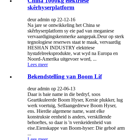
China 1000kg elektriese
skêrhyserplatform
deur admin op 22-12-16
Na jare se ontwikkeling het China se
skêrhyserplatform sy eie pad van meganiese
vervaardigingskenmerke aangepak.Deur op sterk
tegnologiese reserwes staat te maak, vervaardig
HESHAN INDUSTRY elektriese
hystafelreeksprodukte, wat wyd na Europa en
Noord-Amerika uitgevoer word, ...
Lees meer
Bekendstelling van Boom Lif
deur admin op 22-06-13
Daar is baie name in die bedryf, soos
Geartikuleerde Boom Hyser, Kersie plukker, lug
werk voertuig, Selfaangedrewe Boom Hyser,
ens. Hierdie algemene name, want elke
konstruksie eenheid is anders, verskillende
behoeftes, so daar is 'n verskeidenheid van
eise.Eienskappe van Boom-hyser: Die geboë arm
...
Lees meer