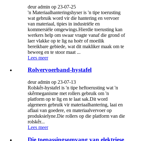
deur admin op 23-07-25
'n Materiaalhanteringshyser is 'n tipe toerusting
wat gebruik word vir die hantering en vervoer
van materiaal, tipies in industriële en
kommersiële omgewings.Hierdie toerusting kan
werkers help om swaar vragte vanaf die grond of
laer vlakke op te lig na hoër of moeilik
bereikbare gebiede, wat dit makliker maak om te
beweeg en te stoor maat ...
Lees meer
Rolvervoerband-hystafel
deur admin op 23-07-13
Rolskêr-hystafel is 'n tipe heftoerusting wat 'n
skêrmeganisme met rollers gebruik om 'n
platform op te lig en te laat sak.Dit word
algemeen gebruik vir materiaalhantering, laai en
aflaai van goedere, en materiaalvervoer op
produksielyne.Die rollers op die platform van die
rolskêr...
Lees meer
Die toepassingsomvang van elektriese