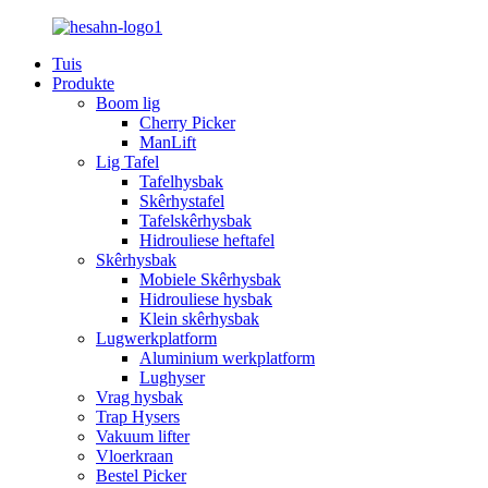
Tuis
Produkte
Boom lig
Cherry Picker
ManLift
Lig Tafel
Tafelhysbak
Skêrhystafel
Tafelskêrhysbak
Hidrouliese heftafel
Skêrhysbak
Mobiele Skêrhysbak
Hidrouliese hysbak
Klein skêrhysbak
Lugwerkplatform
Aluminium werkplatform
Lughyser
Vrag hysbak
Trap Hysers
Vakuum lifter
Vloerkraan
Bestel Picker