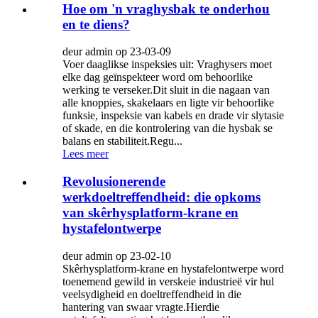
Hoe om 'n vraghysbak te onderhou
en te diens?
deur admin op 23-03-09
Voer daaglikse inspeksies uit: Vraghysers moet
elke dag geïnspekteer word om behoorlike
werking te verseker.Dit sluit in die nagaan van
alle knoppies, skakelaars en ligte vir behoorlike
funksie, inspeksie van kabels en drade vir slytasie
of skade, en die kontrolering van die hysbak se
balans en stabiliteit.Regu...
Lees meer
Revolusionerende
werkdoeltreffendheid: die opkoms
van skêrhysplatform-krane en
hystafelontwerpe
deur admin op 23-02-10
Skêrhysplatform-krane en hystafelontwerpe word
toenemend gewild in verskeie industrieë vir hul
veelsydigheid en doeltreffendheid in die
hantering van swaar vragte.Hierdie