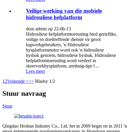
Veilige werking van die mobiele
hidrouliese hefplatform
deur admin op 22-06-13
Hidrouliese hefplatformtoerusting bied gerieflike,
veilige en doeltreffende dienste vir groot
lugwerkgebruikers, 'n Hidrouliese
hysplatformmotor word ook 'n hidrouliese
hysbak genoem, hidrouliese hysbak, Hidrouliese
hefplatformtoerusting word verdeel in
skeervurkhysplatform, armbuig-tipe l ...
Lees meer
1
2
Volgende >
>>
Bladsy 1/2
Stuur navraag
Stuur
Qingdao Heshan Industry Co., Ltd. het in 2009 begin en in 2011 'n
groot geïntegreerde masjineriemaatskappy in Shandong geopen