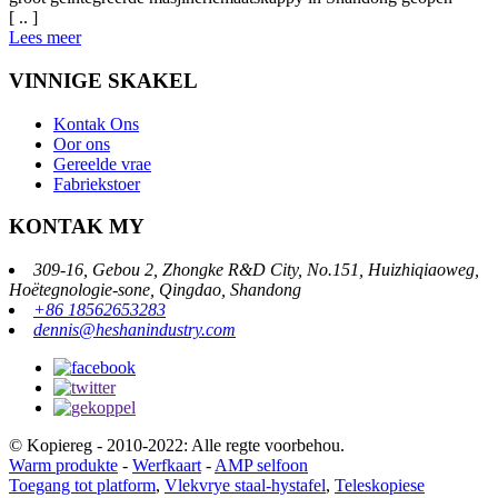
[ .. ]
Lees meer
VINNIGE SKAKEL
Kontak Ons
Oor ons
Gereelde vrae
Fabriekstoer
KONTAK MY
309-16, Gebou 2, Zhongke R&D City, No.151, Huizhiqiaoweg,
Hoëtegnologie-sone, Qingdao, Shandong
+86 18562653283
dennis@heshanindustry.com
© Kopiereg - 2010-2022: Alle regte voorbehou.
Warm produkte
-
Werfkaart
-
AMP selfoon
Toegang tot platform
,
Vlekvrye staal-hystafel
,
Teleskopiese