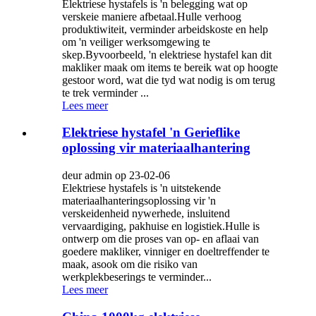
Elektriese hystafels is 'n belegging wat op
verskeie maniere afbetaal.Hulle verhoog
produktiwiteit, verminder arbeidskoste en help
om 'n veiliger werksomgewing te
skep.Byvoorbeeld, 'n elektriese hystafel kan dit
makliker maak om items te bereik wat op hoogte
gestoor word, wat die tyd wat nodig is om terug
te trek verminder ...
Lees meer
Elektriese hystafel 'n Gerieflike
oplossing vir materiaalhantering
deur admin op 23-02-06
Elektriese hystafels is 'n uitstekende
materiaalhanteringsoplossing vir 'n
verskeidenheid nywerhede, insluitend
vervaardiging, pakhuise en logistiek.Hulle is
ontwerp om die proses van op- en aflaai van
goedere makliker, vinniger en doeltreffender te
maak, asook om die risiko van
werkplekbeserings te verminder...
Lees meer