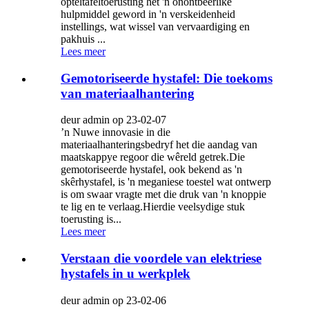
opteltafeltoerusting het 'n onontbeerlike
hulpmiddel geword in 'n verskeidenheid
instellings, wat wissel van vervaardiging en
pakhuis ...
Lees meer
Gemotoriseerde hystafel: Die toekoms
van materiaalhantering
deur admin op 23-02-07
’n Nuwe innovasie in die
materiaalhanteringsbedryf het die aandag van
maatskappye regoor die wêreld getrek.Die
gemotoriseerde hystafel, ook bekend as 'n
skêrhystafel, is 'n meganiese toestel wat ontwerp
is om swaar vragte met die druk van 'n knoppie
te lig en te verlaag.Hierdie veelsydige stuk
toerusting is...
Lees meer
Verstaan ​​​​die voordele van elektriese
hystafels in u werkplek
deur admin op 23-02-06