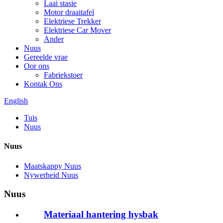
Laai stasie
Motor draaitafel
Elektriese Trekker
Elektriese Car Mover
Ander
Nuus
Gereelde vrae
Oor ons
Fabriekstoer
Kontak Ons
English
Tuis
Nuus
Nuus
Maatskappy Nuus
Nywerheid Nuus
Nuus
Materiaal hantering hysbak